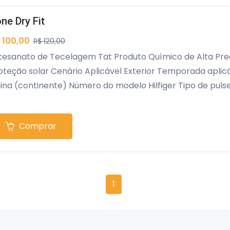
ne Dry Fit
 100,00
R$ 120,00
tesanato de Tecelagem Tat Produto Químico de Alta Pr
oteção solar Cenário Aplicável Exterior Temporada aplic
ina (continente) Número do modelo Hilfiger Tipo de pulse
tilo Casual Tamanho do chapéu M Gênero Unissex Nome
GODÃO,Poliéster Nome da marca VALOURIAN Data de la
Comprar
1