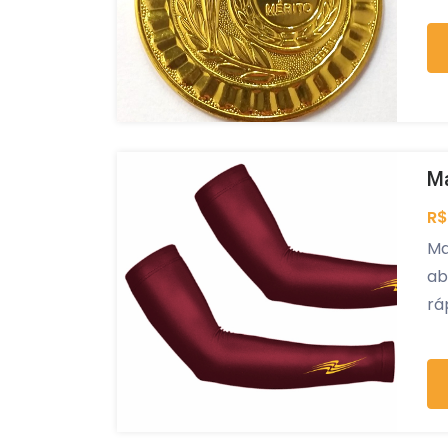
Ma
R$
Ma
ab
rá
el