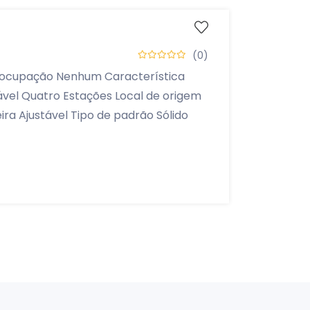
(0)
eocupação Nenhum Característica
ável Quatro Estações Local de origem
ira Ajustável Tipo de padrão Sólido
 do departamento ADULTO Material
nçamento Verão de 2022