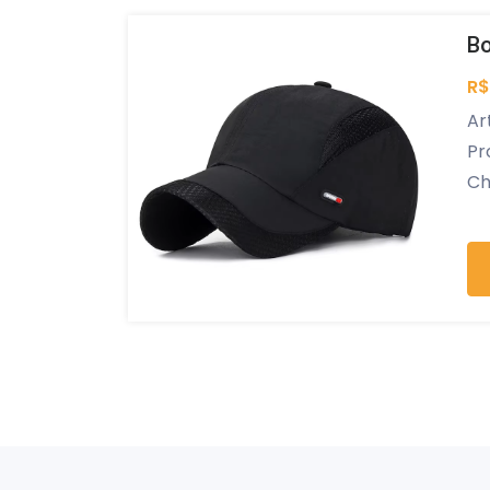
Bo
R$
Ar
Pr
Ch
Es
AL